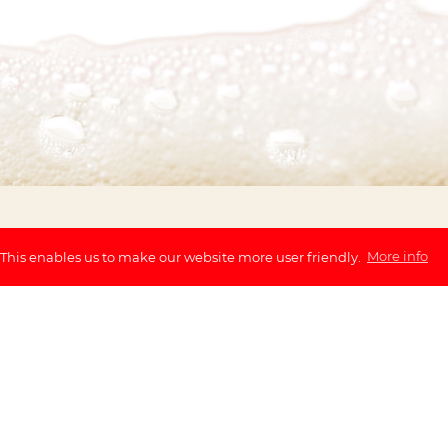
 This enables us to make our website more user friendly.
More info
Citie
Antwerp
Bruges
Louvain
Courtrai