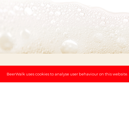
BeerWalk uses cookies to analyse user behaviour on this website.
Ontdek
unieke Belgische
speciaalbieren
tijdens een
stadswandeling met gids
door de
historische Vlaamse binnensteden. Waar
verhalen verteld worden over de
duizenden brouwerijtjes en de
bierdrinkende medemens. Met
onderweg degustaties van de lekkerste
speciaalbieren die de stad te bieden