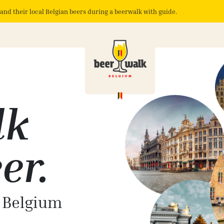
and their local Belgian beers during a beerwalk with guide.
lk
er.
f Belgium