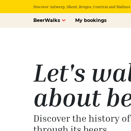
Discover Antwerp, Ghent, Bruges, Courtrai and Malines 
BeerWalks
My bookings
Let's wa
about be
Discover the history o
through its beers.