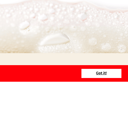
Got it!
s
Brussels
Ghent
Malines